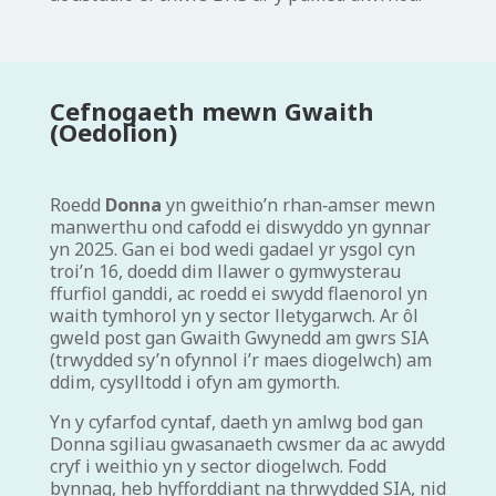
Cefnogaeth mewn Gwaith
(Oedolion)
Roedd
Donna
yn gweithio’n rhan‑amser mewn
manwerthu ond cafodd ei diswyddo yn gynnar
yn 2025. Gan ei bod wedi gadael yr ysgol cyn
troi’n 16, doedd dim llawer o gymwysterau
ffurfiol ganddi, ac roedd ei swydd flaenorol yn
waith tymhorol yn y sector lletygarwch. Ar ôl
gweld post gan Gwaith Gwynedd am gwrs SIA
(trwydded sy’n ofynnol i’r maes diogelwch) am
ddim, cysylltodd i ofyn am gymorth.
Yn y cyfarfod cyntaf, daeth yn amlwg bod gan
Donna sgiliau gwasanaeth cwsmer da ac awydd
cryf i weithio yn y sector diogelwch. Fodd
bynnag, heb hyfforddiant na thrwydded SIA, nid