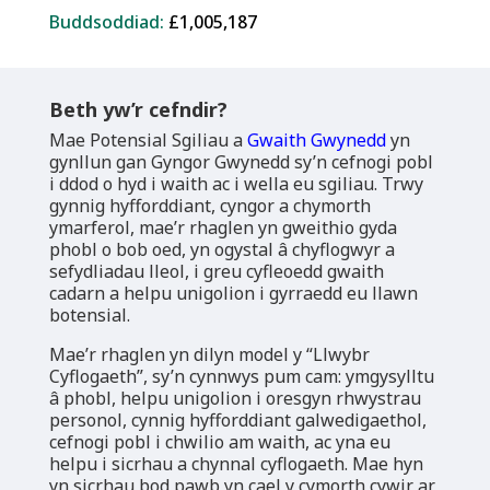
Buddsoddiad:
£1,005,187
Beth yw’r
cefndir
?​​
Mae Potensial Sgiliau a
Gwaith Gwynedd
yn
gynllun gan Gyngor Gwynedd sy’n cefnogi pobl
i ddod o hyd i waith ac i wella eu sgiliau. Trwy
gynnig hyfforddiant, cyngor a chymorth
ymarferol, mae’r rhaglen yn gweithio gyda
phobl o bob oed, yn ogystal â chyflogwyr a
sefydliadau lleol, i greu cyfleoedd gwaith
cadarn a helpu unigolion i gyrraedd eu llawn
botensial.
Mae’r rhaglen yn dilyn model y “Llwybr
Cyflogaeth”, sy’n cynnwys pum cam: ymgysylltu
â phobl, helpu unigolion i oresgyn rhwystrau
personol, cynnig hyfforddiant galwedigaethol,
cefnogi pobl i chwilio am waith, ac yna eu
helpu i sicrhau a chynnal cyflogaeth. Mae hyn
yn sicrhau bod pawb yn cael y cymorth cywir ar