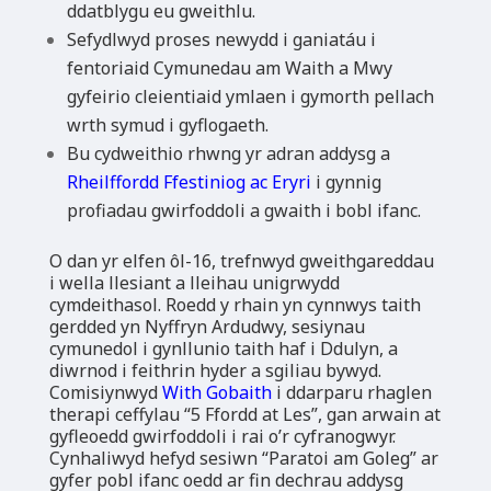
ddatblygu eu gweithlu.
Sefydlwyd proses newydd i ganiatáu i
fentoriaid Cymunedau am Waith a Mwy
gyfeirio cleientiaid ymlaen i gymorth pellach
wrth symud i gyflogaeth.
Bu cydweithio rhwng yr adran addysg a
Rheilffordd Ffestiniog ac Eryri
i gynnig
profiadau gwirfoddoli a gwaith i bobl ifanc.
O dan yr elfen ôl-16, trefnwyd gweithgareddau
i wella llesiant a lleihau unigrwydd
cymdeithasol. Roedd y rhain yn cynnwys taith
gerdded yn Nyffryn Ardudwy, sesiynau
cymunedol i gynllunio taith haf i Ddulyn, a
diwrnod i feithrin hyder a sgiliau bywyd.
Comisiynwyd
With Gobaith
i ddarparu rhaglen
therapi ceffylau “5 Ffordd at Les”, gan arwain at
gyfleoedd gwirfoddoli i rai o’r cyfranogwyr.
Cynhaliwyd hefyd sesiwn “Paratoi am Goleg” ar
gyfer pobl ifanc oedd ar fin dechrau addysg