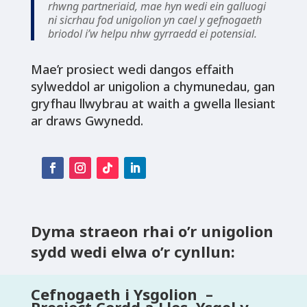
rhwng partneriaid, mae hyn wedi ein galluogi
ni sicrhau fod unigolion yn cael y gefnogaeth
briodol i’w helpu nhw gyrraedd ei potensial.
Mae’r prosiect wedi dangos effaith
sylweddol ar unigolion a chymunedau, gan
gryfhau llwybrau at waith a gwella llesiant
ar draws Gwynedd.
Dyma straeon rhai o’r unigolion
sydd wedi elwa o’r cynllun:
Cefnogaeth i Ysgolion –