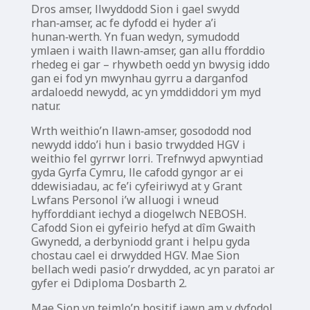
Dros amser, llwyddodd Sion i gael swydd
rhan‑amser, ac fe dyfodd ei hyder a’i
hunan‑werth. Yn fuan wedyn, symudodd
ymlaen i waith llawn‑amser, gan allu fforddio
rhedeg ei gar – rhywbeth oedd yn bwysig iddo
gan ei fod yn mwynhau gyrru a darganfod
ardaloedd newydd, ac yn ymddiddori ym myd
natur.
Wrth weithio’n llawn‑amser, gosododd nod
newydd iddo’i hun i basio trwydded HGV i
weithio fel gyrrwr lorri. Trefnwyd apwyntiad
gyda Gyrfa Cymru, lle cafodd gyngor ar ei
ddewisiadau, ac fe’i cyfeiriwyd at y Grant
Lwfans Personol i’w alluogi i wneud
hyfforddiant iechyd a diogelwch NEBOSH.
Cafodd Sion ei gyfeirio hefyd at dîm Gwaith
Gwynedd, a derbyniodd grant i helpu gyda
chostau cael ei drwydded HGV. Mae Sion
bellach wedi pasio’r drwydded, ac yn paratoi ar
gyfer ei Ddiploma Dosbarth 2.
Mae Sion yn teimlo’n bositif iawn am y dyfodol