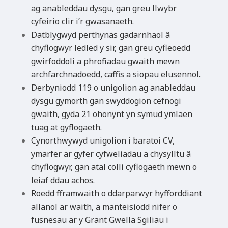
ag anableddau dysgu, gan greu llwybr
cyfeirio clir i’r gwasanaeth.
Datblygwyd perthynas gadarnhaol â
chyflogwyr ledled y sir, gan greu cyfleoedd
gwirfoddoli a phrofiadau gwaith mewn
archfarchnadoedd, caffis a siopau elusennol.
Derbyniodd 119 o unigolion ag anableddau
dysgu gymorth gan swyddogion cefnogi
gwaith, gyda 21 ohonynt yn symud ymlaen
tuag at gyflogaeth.
Cynorthwywyd unigolion i baratoi CV,
ymarfer ar gyfer cyfweliadau a chysylltu â
chyflogwyr, gan atal colli cyflogaeth mewn o
leiaf ddau achos.
Roedd fframwaith o ddarparwyr hyfforddiant
allanol ar waith, a manteisiodd nifer o
fusnesau ar y Grant Gwella Sgiliau i