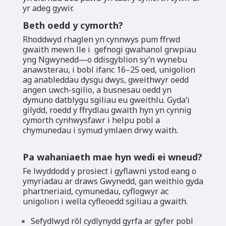
yr adeg gywir.
Beth oedd y cymorth?​
Rhoddwyd rhaglen yn cynnwys pum ffrwd
gwaith mewn lle i gefnogi gwahanol grwpiau
yng Ngwynedd—o ddisgyblion sy’n wynebu
anawsterau, i bobl ifanc 16–25 oed, unigolion
ag anableddau dysgu dwys, gweithwyr oedd
angen uwch-sgilio, a busnesau oedd yn
dymuno datblygu sgiliau eu gweithlu. Gyda’i
gilydd, roedd y ffrydiau gwaith hyn yn cynnig
cymorth cynhwysfawr i helpu pobl a
chymunedau i symud ymlaen drwy waith.
Pa wahaniaeth mae hyn wedi ei wneud?
Fe lwyddodd y prosiect i gyflawni ystod eang o
ymyriadau ar draws Gwynedd, gan weithio gyda
phartneriaid, cymunedau, cyflogwyr ac
unigolion i wella cyfleoedd sgiliau a gwaith.
Sefydlwyd rôl cydlynydd gyrfa ar gyfer pobl