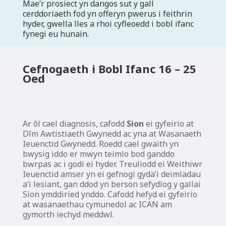
Mae’r prosiect yn dangos sut y gall
cerddoriaeth fod yn offeryn pwerus i feithrin
hyder, gwella lles a rhoi cyfleoedd i bobl ifanc
fynegi eu hunain.
Cefnogaeth i Bobl Ifanc 16 – 25
Oed
Ar ôl cael diagnosis, cafodd
Sion
ei gyfeirio at
Dîm Awtistiaeth Gwynedd ac yna at Wasanaeth
Ieuenctid Gwynedd. Roedd cael gwaith yn
bwysig iddo er mwyn teimlo bod ganddo
bwrpas ac i godi ei hyder. Treuliodd ei Weithiwr
Ieuenctid amser yn ei gefnogi gyda’i deimladau
a’i lesiant, gan ddod yn berson sefydlog y gallai
Sion ymddiried ynddo. Cafodd hefyd ei gyfeirio
at wasanaethau cymunedol ac ICAN am
gymorth iechyd meddwl.