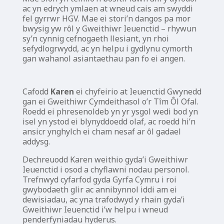
ac yn edrych ymlaen at wneud cais am swyddi
fel gyrrwr HGV. Mae ei stori’n dangos pa mor
bwysig yw rôl y Gweithiwr Ieuenctid – rhywun
sy’n cynnig cefnogaeth llesiant, yn rhoi
sefydlogrwydd, ac yn helpu i gydlynu cymorth
gan wahanol asiantaethau pan fo ei angen.
Cafodd
Karen
ei chyfeirio at Ieuenctid Gwynedd
gan ei Gweithiwr Cymdeithasol o’r Tîm Ôl Ofal.
Roedd ei phresenoldeb yn yr ysgol wedi bod yn
isel yn ystod ei blynyddoedd olaf, ac roedd hi’n
ansicr ynghylch ei cham nesaf ar ôl gadael
addysg.
Dechreuodd Karen weithio gyda’i Gweithiwr
Ieuenctid i osod a chyflawni nodau personol.
Trefnwyd cyfarfod gyda Gyrfa Cymru i roi
gwybodaeth glir ac annibynnol iddi am ei
dewisiadau, ac yna trafodwyd y rhain gyda’i
Gweithiwr Ieuenctid i’w helpu i wneud
penderfyniadau hyderus.