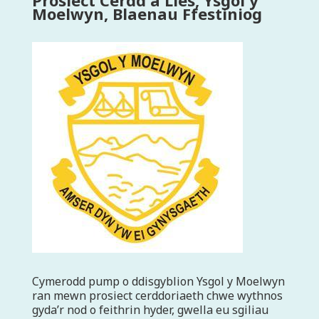
Prosiect Cerdd a Lles, Ysgol y
Moelwyn, Blaenau Ffestiniog
Cymerodd pump o ddisgyblion Ysgol y Moelwyn
ran mewn prosiect cerddoriaeth chwe wythnos
gyda’r nod o feithrin hyder, gwella eu sgiliau