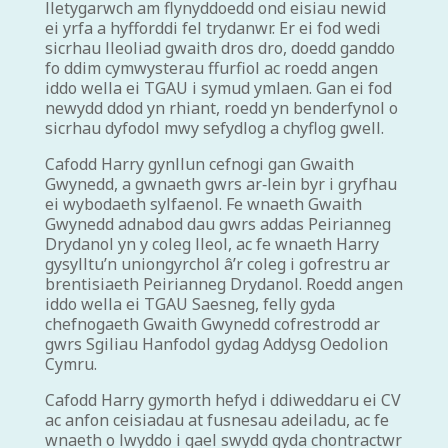
lletygarwch am flynyddoedd ond eisiau newid
ei yrfa a hyfforddi fel trydanwr. Er ei fod wedi
sicrhau lleoliad gwaith dros dro, doedd ganddo
fo ddim cymwysterau ffurfiol ac roedd angen
iddo wella ei TGAU i symud ymlaen. Gan ei fod
newydd ddod yn rhiant, roedd yn benderfynol o
sicrhau dyfodol mwy sefydlog a chyflog gwell.
Cafodd Harry gynllun cefnogi gan Gwaith
Gwynedd, a gwnaeth gwrs ar‑lein byr i gryfhau
ei wybodaeth sylfaenol. Fe wnaeth Gwaith
Gwynedd adnabod dau gwrs addas Peirianneg
Drydanol yn y coleg lleol, ac fe wnaeth Harry
gysylltu’n uniongyrchol â’r coleg i gofrestru ar
brentisiaeth Peirianneg Drydanol. Roedd angen
iddo wella ei TGAU Saesneg, felly gyda
chefnogaeth Gwaith Gwynedd cofrestrodd ar
gwrs Sgiliau Hanfodol gydag Addysg Oedolion
Cymru.
Cafodd Harry gymorth hefyd i ddiweddaru ei CV
ac anfon ceisiadau at fusnesau adeiladu, ac fe
wnaeth o lwyddo i gael swydd gyda chontractwr