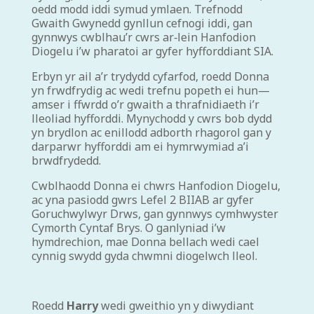
oedd modd iddi symud ymlaen. Trefnodd
Gwaith Gwynedd gynllun cefnogi iddi, gan
gynnwys cwblhau’r cwrs ar‑lein Hanfodion
Diogelu i’w pharatoi ar gyfer hyfforddiant SIA.
Erbyn yr ail a’r trydydd cyfarfod, roedd Donna
yn frwdfrydig ac wedi trefnu popeth ei hun—
amser i ffwrdd o’r gwaith a thrafnidiaeth i’r
lleoliad hyfforddi. Mynychodd y cwrs bob dydd
yn brydlon ac enillodd adborth rhagorol gan y
darparwr hyfforddi am ei hymrwymiad a’i
brwdfrydedd.
Cwblhaodd Donna ei chwrs Hanfodion Diogelu,
ac yna pasiodd gwrs Lefel 2 BIIAB ar gyfer
Goruchwylwyr Drws, gan gynnwys cymhwyster
Cymorth Cyntaf Brys. O ganlyniad i’w
hymdrechion, mae Donna bellach wedi cael
cynnig swydd gyda chwmni diogelwch lleol.
Roedd
Harry
wedi gweithio yn y diwydiant