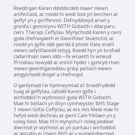
Roedd gan Karen ddiddordeb mawr mewn
anifeiliaid, ac roedd hi wedi bod yn berchen ar
geffyl yn y gorffennol. Defnyddiwyd arian y
gronfa i gomisiynu WITH Gobaith i ddarparu
cwrs Therapi Ceffylau. Mynychodd Karen y cwrs
gyda chefnogaeth ei Gweithiwr Ieuenctid, ac
roedd yn gyfle iddi gwrdd â phobl ifanc eraill
mewn sefyllfaoedd tebyg. Roedd hyn yn brofiad
cadarnhaol iawn iddi—fe wnaeth hi wneud
ffrindiau newydd ac ennill hyder i gymryd rhan
mewn gweithgareddau grŵp pellach mewn
amgylchedd diogel a chefnogol.
O ganlyniad i’w hymrwymiad a’i brwdfrydedd
tuag at geffylau, cafodd Karen gyfle i
wirfoddoli’n wythnosol gyda WITH Gobaith.
Mae hi bellach yn dilyn cymhwyster BHS Stage
1 mewn Gofal Ceffylau, ac ers mis Medi mae hi
hefyd wedi dechrau ar gwrs Cam Ymlaen yn y
coleg lleol. Mae hi’n mynychu’r coleg pedwar
diwrnod yr wythnos ac yn parhau i wirfoddoli
ac astudio ei chwrs BHS ar y pumed diwrnod.