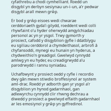
cyfathrebu a chodi cymhelliant. Roedd un
disgybl yn derbyn sesiynau un-i-un, a’r pedwar
disgybl arall mewn grŵp.
Er bod y grŵp eisoes wedi chwarae
cerddoriaeth gyda’i gilydd, roeddent wedi colli
rhywfaint o’u hyder oherwydd amgylchiadau
personol ac yn yr ysgol. Trwy gymorth y
prosiect, cafodd y disgyblion gyfle i ddatblygu
eu sgiliau cerddorol a chymdeithasol, arbrofi â
chyfansoddi, mynegi eu hunain yn hyderus, a
chydweithio’n greadigol. Gwelwyd cynnydd
amlwg yn eu hyder, eu creadigrwydd a’u
parodrwydd i rannu syniadau.
Uchafbwynt y prosiect oedd y cyfle i recordio
dwy gân mewn stiwdio broffesiynol ar system
aml-drac. Roedd yr adborth gan yr ysgol a’r
disgyblion yn hynod gadarnhaol, gan
adlewyrchu cynnydd clir rhwng dechrau a
diwedd y prosiect a gwelwyd effaith gadarnhaol
ar les emosiynol y grŵp yn gyffredinol.