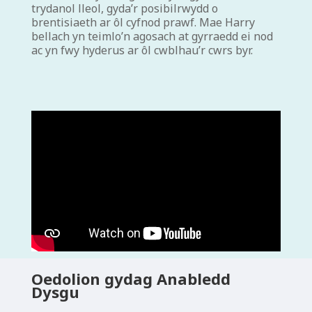
trydanol lleol, gyda’r posibilrwydd o
brentisiaeth ar ôl cyfnod prawf. Mae Harry
bellach yn teimlo’n agosach at gyrraedd ei nod
ac yn fwy hyderus ar ôl cwblhau’r cwrs byr.
Oedolion gydag Anabledd
Dysgu​​