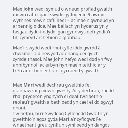
Mae
John
wedi symud o wneud profiad gwaith
mewn caffi i gael swydd gyflogedig 9 awr yr
wythnos mewn caffi lleol – ac mae’n gwneud yn
arbennig o dda. Mae bellach yn hyderus yn y
tasgau dydd‑i‑ddydd, gan gynnwys defnyddio’r
til, cymryd archebion a glanhau.
Mae’r swydd wedi rhoi cyfle iddo gwrdd â
chwsmeriaid newydd ac ehangu ei gylch
cymdeithasol. Mae John hefyd wedi dod yn fwy
annibynnol, ac erbyn hyn mae’n teithio ar y
trên ar ei ben ei hun i gyrraedd y gwaith.
Mae
Mari
wedi dechrau gweithio fel
glanhawraig mewn gwesty. Ar y dechrau, roedd
rhai pryderon ynghylch ei dealltwriaeth o
reolau’r gwaith a beth oedd yn cael ei ddisgwyl
ohoni.
I’w helpu, bu’r Swyddog Cyfleoedd Gwaith yn
gweithio’n agos gyda Mari a’r cyflogwr. Fe
wnaethant greu cynllun syml oedd yn dangos