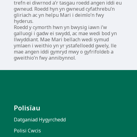
trefn ei diwrnod a’r tasgau roedd angen iddi eu
gwneud. Roedd hyn yn gwneud cyfathrebu’n
gliriach ac yn helpu Mari i deimlo’n fwy
hyderus.
Roedd y cymorth hwn yn bwysig iawn i’w
galluogi i gadw ei swydd, ac mae wedi bod yn
llwyddiant. Mae Mari bellach wedi symud
ymlaen i weithio yn yr ystafelloedd gwely, lle
mae angen iddi gymryd mwy o gyfrifoldeb a
gweithio’n fwy annibynnol.
Polis
ï
au
Datganiad Hygyrchedd
Polisi Cwcis